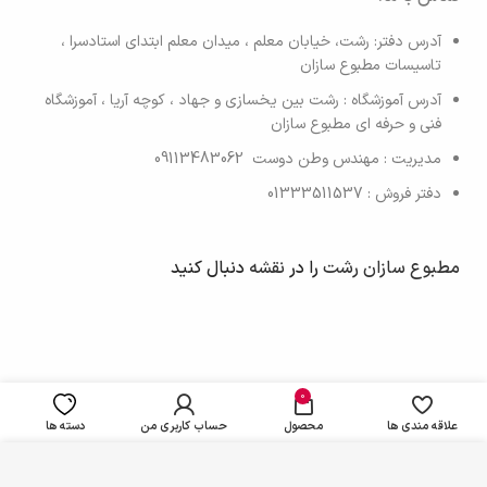
آدرس دفتر: رشت، خیابان معلم ، میدان معلم ابتدای استادسرا ،
تاسیسات مطبوع سازان
آدرس آموزشگاه : رشت بین یخسازی و جهاد ، کوچه آریا ، آموزشگاه
فنی و حرفه ای مطبوع سازان
مدیریت : مهندس وطن دوست 09113483062
دفتر فروش : 01333511537
مطبوع سازان رشت
را در
نقشه
دنبال کنید
0
علاقه مندی ها
محصول
حساب کاربری من
دسته ها
این سایت دارای اپلیکیشن اندروید اختصاصی ( حرفه ای فروشگاهی )