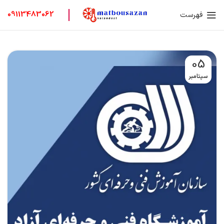
09113483062
فهرست
05
سپتامبر