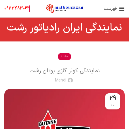
فهرست
09113483062
نمایندگی ایران رادیاتور رشت
مقاله
نمایندگی کولر گازی بوتان رشت
Mehdi
29
مه