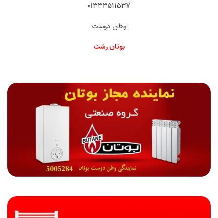
01333511537
وطن دوست
بوتان رشت